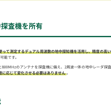
中探査機を所有
使って測定するデュアル周波数の地中探知機を活用し、精度の高
が可能です。
zと800MHzのアンテナを探査機に備え、2周波一体の地中レーダ探
途に応じて変化させる必要はありません
。
能