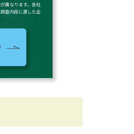
域が異なります。各社
、調査内容に適した企
で