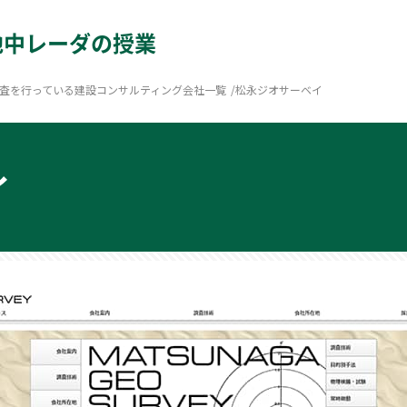
地中レーダの授業
査を行っている建設コンサルティング会社一覧
/
松永ジオサーベイ
イ