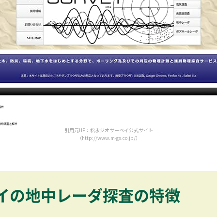
引用元HP：松永ジオサーベイ公式サイト
（http://www.m-gs.co.jp/）
イの地中レーダ探査の特徴