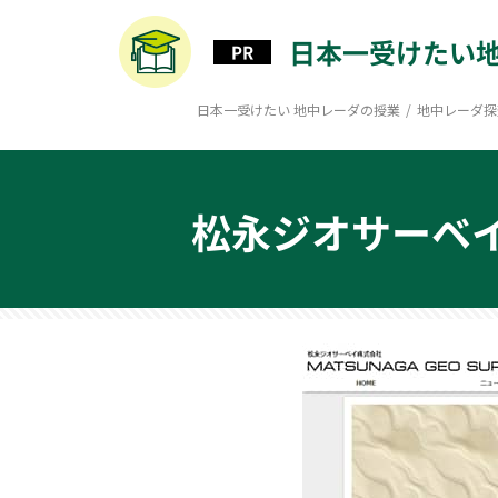
日本一受けたい
日本一受けたい 地中レーダの授業
/
地中レーダ探
松永ジオサーベ