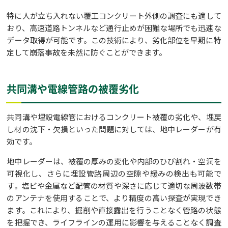
特に人が立ち入れない覆工コンクリート外側の調査にも適して
おり、高速道路トンネルなど通行止めが困難な場所でも迅速な
データ取得が可能です。この技術により、劣化部位を早期に特
定して崩落事故を未然に防ぐことができます。
共同溝や電線管路の被覆劣化
共同溝や埋設電線管におけるコンクリート被覆の劣化や、埋戻
し材の沈下・欠損といった問題に対しては、地中レーダーが有
効です。
地中レーダーは、被覆の厚みの変化や内部のひび割れ・空洞を
可視化し、さらに埋設管路周辺の空隙や緩みの検出も可能で
す。塩ビや金属など配管の材質や深さに応じて適切な周波数帯
のアンテナを使用することで、より精度の高い探査が実現でき
ます。これにより、掘削や直接露出を行うことなく管路の状態
を把握でき、ライフラインの運用に影響を与えることなく調査